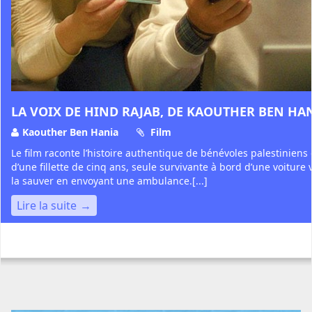
LA VOIX DE HIND RAJAB, DE KAOUTHER BEN HA
Kaouther Ben Hania
Film
Le film raconte l’histoire authentique de bénévoles palestiniens
d’une fillette de cinq ans, seule survivante à bord d’une voiture v
la sauver en envoyant une ambulance.[...]
Lire la suite