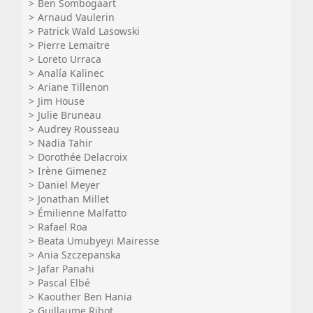
Ben Sombogaart
Arnaud Vaulerin
Patrick Wald Lasowski
Pierre Lemaitre
Loreto Urraca
Analía Kalinec
Ariane Tillenon
Jim House
Julie Bruneau
Audrey Rousseau
Nadia Tahir
Dorothée Delacroix
Irène Gimenez
Daniel Meyer
Jonathan Millet
Émilienne Malfatto
Rafael Roa
Beata Umubyeyi Mairesse
Ania Szczepanska
Jafar Panahi
Pascal Elbé
Kaouther Ben Hania
Guillaume Ribot