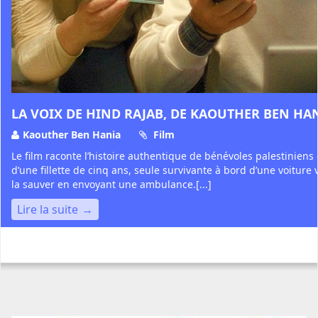
LA VOIX DE HIND RAJAB, DE KAOUTHER BEN HA
Kaouther Ben Hania
Film
Le film raconte l’histoire authentique de bénévoles palestiniens
d’une fillette de cinq ans, seule survivante à bord d’une voiture v
la sauver en envoyant une ambulance.[...]
Lire la suite