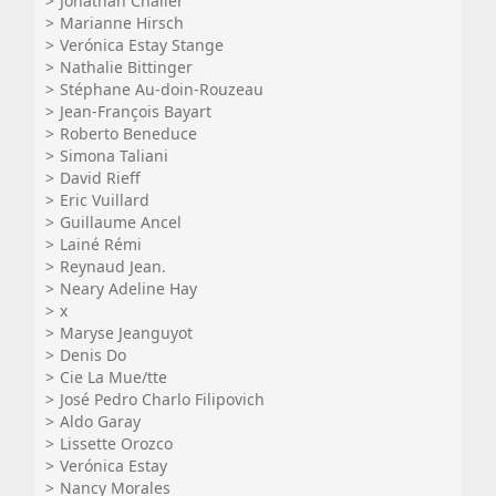
Jonathan Chalier
Marianne Hirsch
Verónica Estay Stange
Nathalie Bittinger
Stéphane Au-doin-Rouzeau
Jean-François Bayart
Roberto Beneduce
Simona Taliani
David Rieff
Eric Vuillard
Guillaume Ancel
Lainé Rémi
Reynaud Jean.
Neary Adeline Hay
x
Maryse Jeanguyot
Denis Do
Cie La Mue/tte
José Pedro Charlo Filipovich
Aldo Garay
Lissette Orozco
Verónica Estay
Nancy Morales