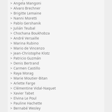
Angela Mangoni
Alvaro Brechner
Brigitte Lemaine
Nanni Moretti
Pablo Gershanik
Julián Teubal
Chochana Boukhobza
André Versaille
Marina Rubino
Mario de Vincenzo
Jean-Christophe Klotz
Patricio Guzmán
Denis Bertrand
Carmen Castillo
Raya Morag
Marie Moutier-Bitan
Arlette Farge
Clémentine Vidal-Naquet
Xavier Tabet
Elvina Le Poul
Pauline Hachette
Bernabé Wesley