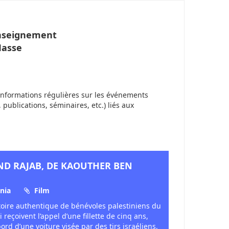
Enseignement
Masse
informations régulières sur les événements
, publications, séminaires, etc.) liés aux
IND RAJAB, DE KAOUTHER BEN
nia
Film
istoire authentique de bénévoles palestiniens du
reçoivent l’appel d’une fillette de cinq ans,
ord d’une voiture visée par des tirs israéliens,