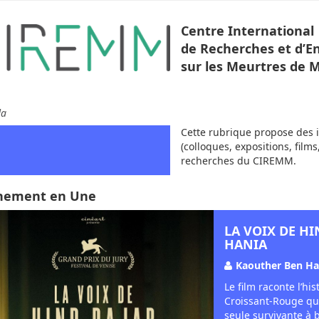
Centre International
de Recherches et d’
sur les Meurtres de 
da
Cette rubrique propose des 
(colloques, expositions, films
recherches du CIREMM.
nement en Une
LA VOIX DE H
HANIA
Kaouther Ben Ha
Le film raconte l’h
Croissant-Rouge qui 
seule survivante à b