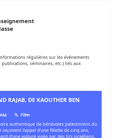
Enseignement
Masse
informations régulières sur les événements
, publications, séminaires, etc.) liés aux
IND RAJAB, DE KAOUTHER BEN
nia
Film
istoire authentique de bénévoles palestiniens du
reçoivent l’appel d’une fillette de cinq ans,
ord d’une voiture visée par des tirs israéliens,