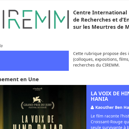
Centre International
de Recherches et d’
sur les Meurtres de 
da
Cette rubrique propose des 
(colloques, expositions, films
recherches du CIREMM.
nement en Une
LA VOIX DE H
HANIA
Kaouther Ben Ha
Le film raconte l’h
Croissant-Rouge qui 
seule survivante à b