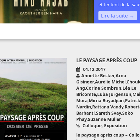
et tentent de la sa
Lire la suite
LE PAYSAGE APRÈS COUP
01.12.2017
Annette Becker,Arno
Gisinger,Aurélie Michel,Chou
Ang,Corine Sombrun,Léa Le
Bricomte,Luba Jurgenson,Mai
Mora,Mirna Boyadjian,Patric
Nardin,Rattana Vandy,Robert
Barbanti,Sareth Svay,Soko
Phay,Suzanne Muller
Colloque, Exposition
le paysage après coup – Coll