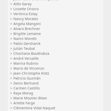
Aldo Garay
Lissette Orozco
Verónica Estay
Nancy Morales
Angela Mangoni
Alvaro Brechner
Brigitte Lemaine
Nanni Moretti
Pablo Gershanik
Julián Teubal
Chochana Boukhobza
André Versaille
Marina Rubino
Mario de Vincenzo
Jean-Christophe Klotz
Patricio Guzmán
Denis Bertrand
Carmen Castillo
Raya Morag
Marie Moutier-Bitan
Arlette Farge
Clémentine Vidal-Naquet