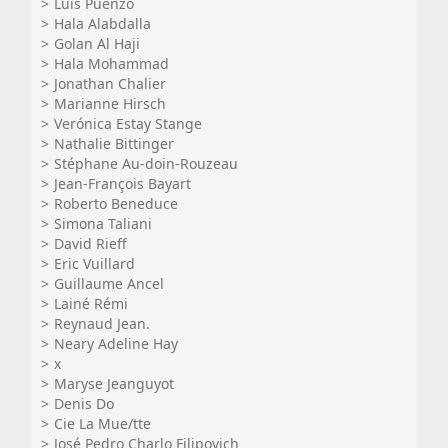
Luis Puenzo
Hala Alabdalla
Golan Al Haji
Hala Mohammad
Jonathan Chalier
Marianne Hirsch
Verónica Estay Stange
Nathalie Bittinger
Stéphane Au-doin-Rouzeau
Jean-François Bayart
Roberto Beneduce
Simona Taliani
David Rieff
Eric Vuillard
Guillaume Ancel
Lainé Rémi
Reynaud Jean.
Neary Adeline Hay
x
Maryse Jeanguyot
Denis Do
Cie La Mue/tte
José Pedro Charlo Filipovich