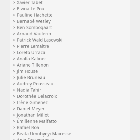
Xavier Tabet
Elvina Le Poul
Pauline Hachette
Bernabé Wesley
Ben Sombogaart
Arnaud Vaulerin
Patrick Wald Lasowski
Pierre Lemaitre
Loreto Urraca
Analía Kalinec
Ariane Tillenon
Jim House
Julie Bruneau
Audrey Rousseau
Nadia Tahir
Dorothée Delacroix
Irène Gimenez
Daniel Meyer
Jonathan Millet
Émilienne Malfatto
Rafael Roa
Beata Umubyeyi Mairesse
Ania Szczepanska