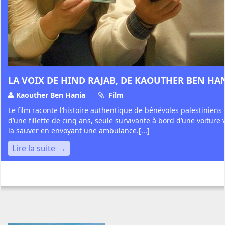
LA VOIX DE HIND RAJAB, DE KAOUTHER BEN HA
Kaouther Ben Hania
Film
Le film raconte l’histoire authentique de bénévoles palestiniens
d’une fillette de cinq ans, seule survivante à bord d’une voiture v
la sauver en envoyant une ambulance.[...]
Lire la suite