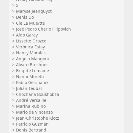
x
Maryse Jeanguyot
Denis Do
Cie La Mue/tte
José Pedro Charlo Filipovich
Aldo Garay
Lissette Orozco
Verónica Estay
Nancy Morales
Angela Mangoni
Alvaro Brechner
Brigitte Lemaine
Nanni Moretti
Pablo Gershanik
Julián Teubal
Chochana Boukhobza
André Versaille
Marina Rubino
Mario de Vincenzo
Jean-Christophe Klotz
Patricio Guzmán
Denis Bertrand