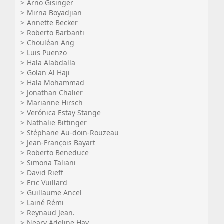
Arno Gisinger
Mirna Boyadjian
Annette Becker
Roberto Barbanti
Chouléan Ang
Luis Puenzo
Hala Alabdalla
Golan Al Haji
Hala Mohammad
Jonathan Chalier
Marianne Hirsch
Verónica Estay Stange
Nathalie Bittinger
Stéphane Au-doin-Rouzeau
Jean-François Bayart
Roberto Beneduce
Simona Taliani
David Rieff
Eric Vuillard
Guillaume Ancel
Lainé Rémi
Reynaud Jean.
Neary Adeline Hay