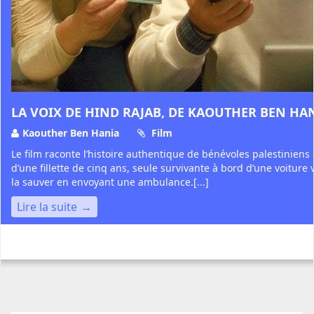
LA VOIX DE HIND RAJAB, DE KAOUTHER BEN HA
Kaouther Ben Hania
Film
Le film raconte l’histoire authentique de bénévoles palestiniens
d’une fillette de cinq ans, seule survivante à bord d’une voiture v
la sauver en envoyant une ambulance.[...]
Lire la suite