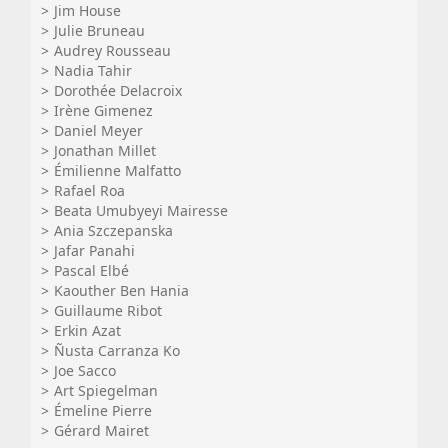
Jim House
Julie Bruneau
Audrey Rousseau
Nadia Tahir
Dorothée Delacroix
Irène Gimenez
Daniel Meyer
Jonathan Millet
Émilienne Malfatto
Rafael Roa
Beata Umubyeyi Mairesse
Ania Szczepanska
Jafar Panahi
Pascal Elbé
Kaouther Ben Hania
Guillaume Ribot
Erkin Azat
Ñusta Carranza Ko
Joe Sacco
Art Spiegelman
Émeline Pierre
Gérard Mairet