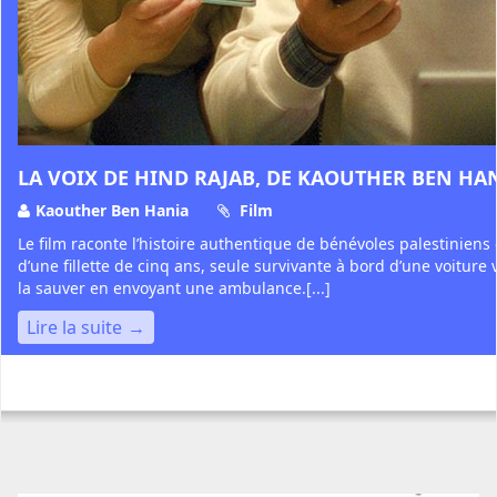
LA VOIX DE HIND RAJAB, DE KAOUTHER BEN HA
Kaouther Ben Hania
Film
Le film raconte l’histoire authentique de bénévoles palestiniens
d’une fillette de cinq ans, seule survivante à bord d’une voiture v
la sauver en envoyant une ambulance.[...]
Lire la suite