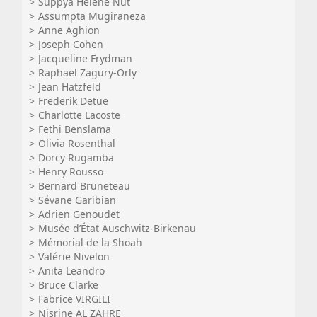
Suppya Hélène Nut
Assumpta Mugiraneza
Anne Aghion
Joseph Cohen
Jacqueline Frydman
Raphael Zagury-Orly
Jean Hatzfeld
Frederik Detue
Charlotte Lacoste
Fethi Benslama
Olivia Rosenthal
Dorcy Rugamba
Henry Rousso
Bernard Bruneteau
Sévane Garibian
Adrien Genoudet
Musée d’État Auschwitz-Birkenau
Mémorial de la Shoah
Valérie Nivelon
Anita Leandro
Bruce Clarke
Fabrice VIRGILI
Nisrine AL ZAHRE