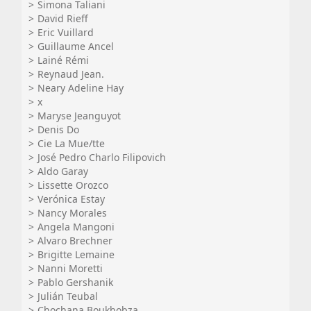
Simona Taliani
David Rieff
Eric Vuillard
Guillaume Ancel
Lainé Rémi
Reynaud Jean.
Neary Adeline Hay
x
Maryse Jeanguyot
Denis Do
Cie La Mue/tte
José Pedro Charlo Filipovich
Aldo Garay
Lissette Orozco
Verónica Estay
Nancy Morales
Angela Mangoni
Alvaro Brechner
Brigitte Lemaine
Nanni Moretti
Pablo Gershanik
Julián Teubal
Chochana Boukhobza