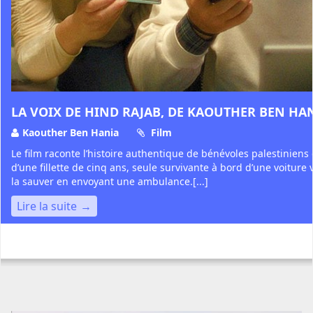
LA VOIX DE HIND RAJAB, DE KAOUTHER BEN HA
Kaouther Ben Hania
Film
Le film raconte l’histoire authentique de bénévoles palestiniens
d’une fillette de cinq ans, seule survivante à bord d’une voiture v
la sauver en envoyant une ambulance.[...]
Lire la suite