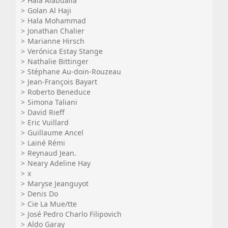
Hala Alabdalla
Golan Al Haji
Hala Mohammad
Jonathan Chalier
Marianne Hirsch
Verónica Estay Stange
Nathalie Bittinger
Stéphane Au-doin-Rouzeau
Jean-François Bayart
Roberto Beneduce
Simona Taliani
David Rieff
Eric Vuillard
Guillaume Ancel
Lainé Rémi
Reynaud Jean.
Neary Adeline Hay
x
Maryse Jeanguyot
Denis Do
Cie La Mue/tte
José Pedro Charlo Filipovich
Aldo Garay