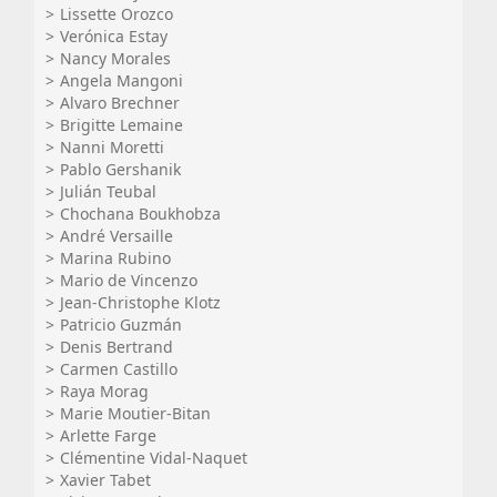
Lissette Orozco
Verónica Estay
Nancy Morales
Angela Mangoni
Alvaro Brechner
Brigitte Lemaine
Nanni Moretti
Pablo Gershanik
Julián Teubal
Chochana Boukhobza
André Versaille
Marina Rubino
Mario de Vincenzo
Jean-Christophe Klotz
Patricio Guzmán
Denis Bertrand
Carmen Castillo
Raya Morag
Marie Moutier-Bitan
Arlette Farge
Clémentine Vidal-Naquet
Xavier Tabet