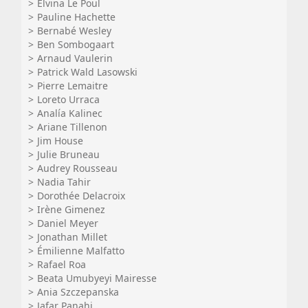
Elvina Le Poul
Pauline Hachette
Bernabé Wesley
Ben Sombogaart
Arnaud Vaulerin
Patrick Wald Lasowski
Pierre Lemaitre
Loreto Urraca
Analía Kalinec
Ariane Tillenon
Jim House
Julie Bruneau
Audrey Rousseau
Nadia Tahir
Dorothée Delacroix
Irène Gimenez
Daniel Meyer
Jonathan Millet
Émilienne Malfatto
Rafael Roa
Beata Umubyeyi Mairesse
Ania Szczepanska
Jafar Panahi