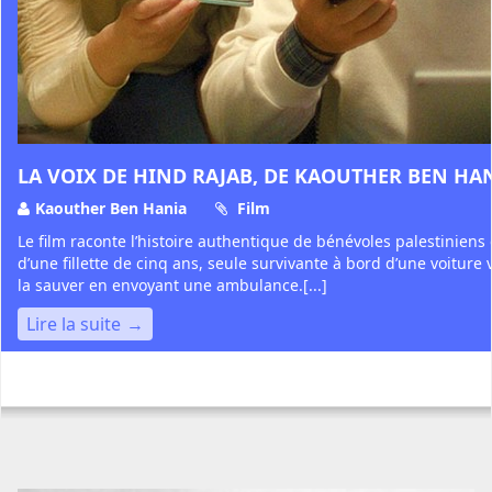
LA VOIX DE HIND RAJAB, DE KAOUTHER BEN HA
Kaouther Ben Hania
Film
Le film raconte l’histoire authentique de bénévoles palestiniens
d’une fillette de cinq ans, seule survivante à bord d’une voiture v
la sauver en envoyant une ambulance.[...]
Lire la suite