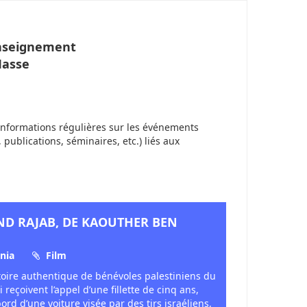
Enseignement
Masse
informations régulières sur les événements
, publications, séminaires, etc.) liés aux
IND RAJAB, DE KAOUTHER BEN
nia
Film
istoire authentique de bénévoles palestiniens du
reçoivent l’appel d’une fillette de cinq ans,
ord d’une voiture visée par des tirs israéliens,