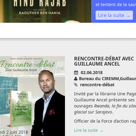
et tentent de la sa
Lire la suite
RENCONTRE-DÉBAT AVEC
GUILLAUME ANCEL
02.06.2018
Bureau du CIREMM,Guillau
rencontre-débat
Invité par la librairie Une Page
Guillaume Ancel présente ses
ouvrages
Rwanda, la fin du sile
glacial sur Sarajevo
.
Officier de la Force d’action rap
Lire la suite