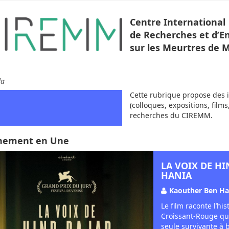
Centre International
de Recherches et d’
sur les Meurtres de 
da
Cette rubrique propose des 
(colloques, expositions, films
recherches du CIREMM.
nement en Une
LA VOIX DE H
HANIA
Kaouther Ben Ha
Le film raconte l’h
Croissant-Rouge qui 
seule survivante à b