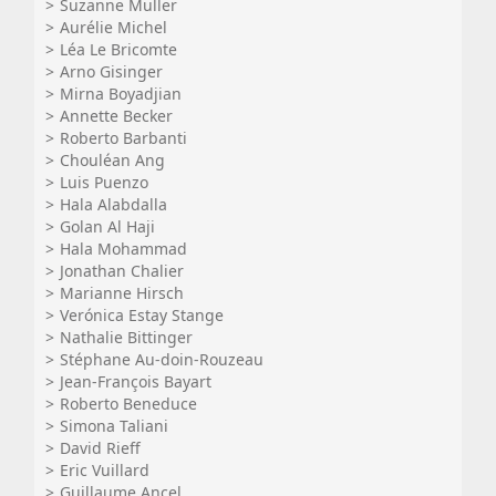
Suzanne Muller
Aurélie Michel
Léa Le Bricomte
Arno Gisinger
Mirna Boyadjian
Annette Becker
Roberto Barbanti
Chouléan Ang
Luis Puenzo
Hala Alabdalla
Golan Al Haji
Hala Mohammad
Jonathan Chalier
Marianne Hirsch
Verónica Estay Stange
Nathalie Bittinger
Stéphane Au-doin-Rouzeau
Jean-François Bayart
Roberto Beneduce
Simona Taliani
David Rieff
Eric Vuillard
Guillaume Ancel