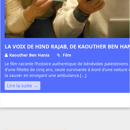
LA VOIX DE HIND RAJAB, DE KAOUTHER BEN HA
Kaouther Ben Hania
Film
Le film raconte l’histoire authentique de bénévoles palestiniens
d’une fillette de cinq ans, seule survivante à bord d’une voiture v
la sauver en envoyant une ambulance.[...]
Lire la suite