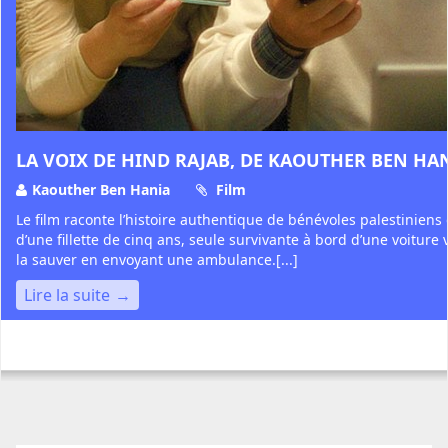
LA VOIX DE HIND RAJAB, DE KAOUTHER BEN HA
Kaouther Ben Hania
Film
Le film raconte l’histoire authentique de bénévoles palestiniens
d’une fillette de cinq ans, seule survivante à bord d’une voiture v
la sauver en envoyant une ambulance.[...]
Lire la suite