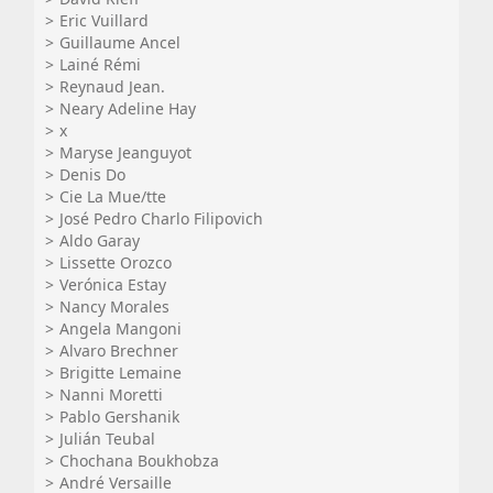
Eric Vuillard
Guillaume Ancel
Lainé Rémi
Reynaud Jean.
Neary Adeline Hay
x
Maryse Jeanguyot
Denis Do
Cie La Mue/tte
José Pedro Charlo Filipovich
Aldo Garay
Lissette Orozco
Verónica Estay
Nancy Morales
Angela Mangoni
Alvaro Brechner
Brigitte Lemaine
Nanni Moretti
Pablo Gershanik
Julián Teubal
Chochana Boukhobza
André Versaille