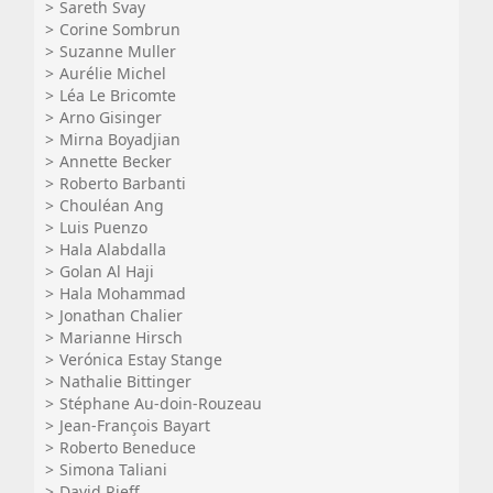
Sareth Svay
Corine Sombrun
Suzanne Muller
Aurélie Michel
Léa Le Bricomte
Arno Gisinger
Mirna Boyadjian
Annette Becker
Roberto Barbanti
Chouléan Ang
Luis Puenzo
Hala Alabdalla
Golan Al Haji
Hala Mohammad
Jonathan Chalier
Marianne Hirsch
Verónica Estay Stange
Nathalie Bittinger
Stéphane Au-doin-Rouzeau
Jean-François Bayart
Roberto Beneduce
Simona Taliani
David Rieff