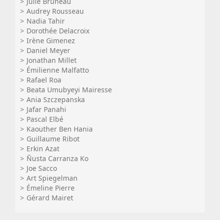
Julie Bruneau
Audrey Rousseau
Nadia Tahir
Dorothée Delacroix
Irène Gimenez
Daniel Meyer
Jonathan Millet
Émilienne Malfatto
Rafael Roa
Beata Umubyeyi Mairesse
Ania Szczepanska
Jafar Panahi
Pascal Elbé
Kaouther Ben Hania
Guillaume Ribot
Erkin Azat
Ñusta Carranza Ko
Joe Sacco
Art Spiegelman
Émeline Pierre
Gérard Mairet