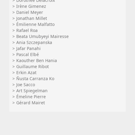
Dorothée Delacroix
Irène Gimenez
Daniel Meyer
Jonathan Millet
Émilienne Malfatto
Rafael Roa
Beata Umubyeyi Mairesse
Ania Szczepanska
Jafar Panahi
Pascal Elbé
Kaouther Ben Hania
Guillaume Ribot
Erkin Azat
Ñusta Carranza Ko
Joe Sacco
Art Spiegelman
Émeline Pierre
Gérard Mairet