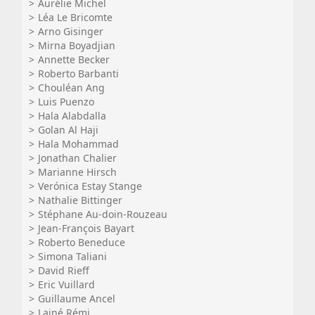
Aurélie Michel
Léa Le Bricomte
Arno Gisinger
Mirna Boyadjian
Annette Becker
Roberto Barbanti
Chouléan Ang
Luis Puenzo
Hala Alabdalla
Golan Al Haji
Hala Mohammad
Jonathan Chalier
Marianne Hirsch
Verónica Estay Stange
Nathalie Bittinger
Stéphane Au-doin-Rouzeau
Jean-François Bayart
Roberto Beneduce
Simona Taliani
David Rieff
Eric Vuillard
Guillaume Ancel
Lainé Rémi