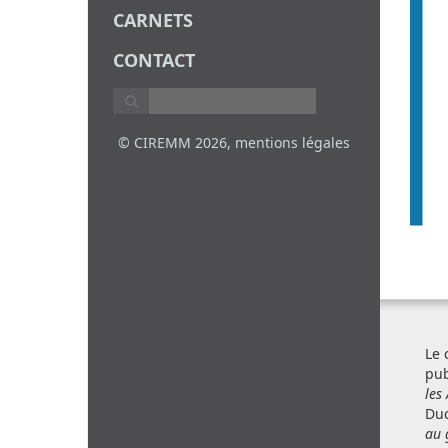
CARNETS
CONTACT
© CIREMM 2026,
mentions légales
Le 
pub
les
Duc
au 