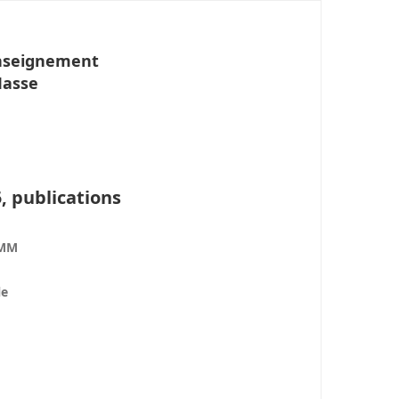
Enseignement
Masse
, publications
EMM
le