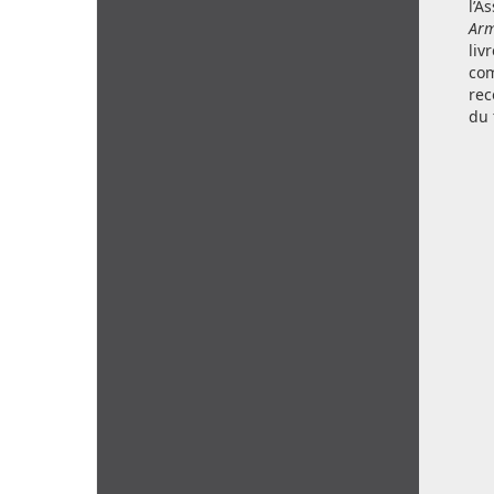
l’A
Arm
liv
com
rec
du 