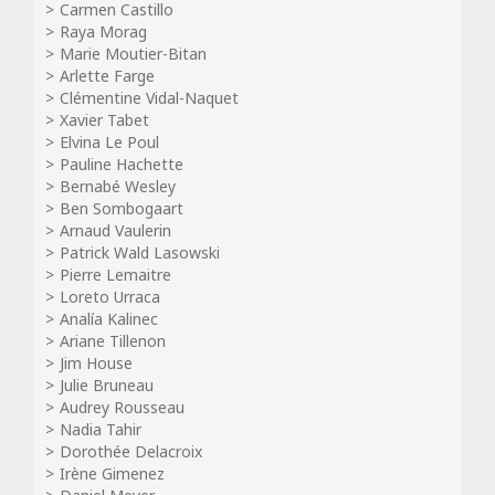
Carmen Castillo
Raya Morag
Marie Moutier-Bitan
Arlette Farge
Clémentine Vidal-Naquet
Xavier Tabet
Elvina Le Poul
Pauline Hachette
Bernabé Wesley
Ben Sombogaart
Arnaud Vaulerin
Patrick Wald Lasowski
Pierre Lemaitre
Loreto Urraca
Analía Kalinec
Ariane Tillenon
Jim House
Julie Bruneau
Audrey Rousseau
Nadia Tahir
Dorothée Delacroix
Irène Gimenez