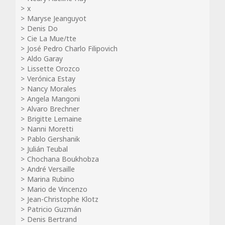
x
Maryse Jeanguyot
Denis Do
Cie La Mue/tte
José Pedro Charlo Filipovich
Aldo Garay
Lissette Orozco
Verónica Estay
Nancy Morales
Angela Mangoni
Alvaro Brechner
Brigitte Lemaine
Nanni Moretti
Pablo Gershanik
Julián Teubal
Chochana Boukhobza
André Versaille
Marina Rubino
Mario de Vincenzo
Jean-Christophe Klotz
Patricio Guzmán
Denis Bertrand