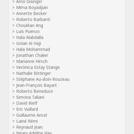
Arno Gisinger
Mirna Boyadjian
Annette Becker
Roberto Barbanti
Chouléan Ang
Luis Puenzo
Hala Alabdalla
Golan Al Haji
Hala Mohammad
Jonathan Chalier
Marianne Hirsch
Verónica Estay Stange
Nathalie Bittinger
Stéphane Au-doin-Rouzeau
Jean-François Bayart
Roberto Beneduce
Simona Taliani
David Rieff
Eric Vuillard
Guillaume Ancel
Lainé Rémi
Reynaud Jean.
Neary Adeline Hay