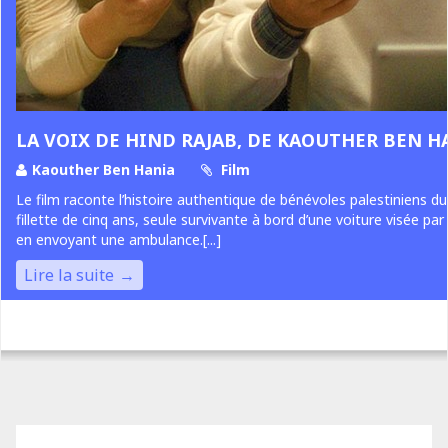
LA VOIX DE HIND RAJAB, DE KAOUTHER BEN H
Kaouther Ben Hania
Film
Le film raconte l’histoire authentique de bénévoles palestiniens du
fillette de cinq ans, seule survivante à bord d’une voiture visée par 
en envoyant une ambulance.[...]
Lire la suite