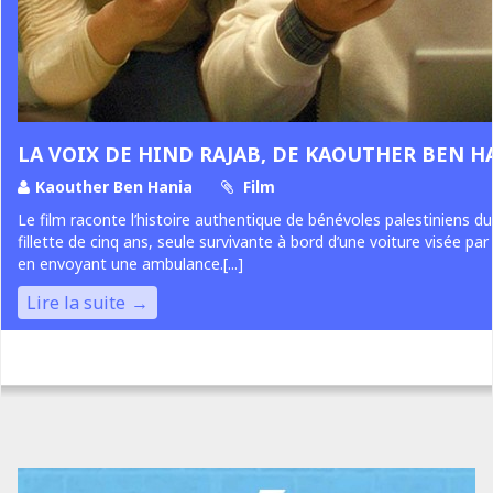
LA VOIX DE HIND RAJAB, DE KAOUTHER BEN H
Kaouther Ben Hania
Film
Le film raconte l’histoire authentique de bénévoles palestiniens du
fillette de cinq ans, seule survivante à bord d’une voiture visée par 
en envoyant une ambulance.[...]
Lire la suite