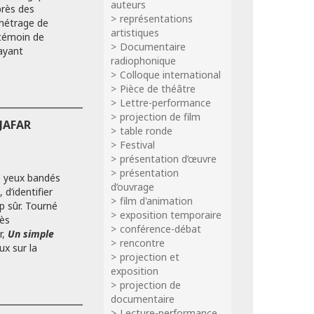
auteurs
près des
représentations
 métrage de
artistiques
 témoin de
Documentaire
ayant
radiophonique
Colloque international
Pièce de théâtre
Lettre-performance
projection de film
JAFAR
table ronde
Festival
présentation d’œuvre
présentation
es yeux bandés
d’ouvrage
d’identifier
film d'animation
p sûr. Tourné
exposition temporaire
ès
conférence-débat
r,
Un simple
rencontre
ux sur la
projection et
exposition
projection de
documentaire
Lecture-performance