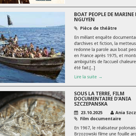
BOAT PEOPLE DE MARINE
NGUYEN
Pièce de théâtre
En mêlant enquête documentai
d’archives et fiction, la metteu
redonne la parole aux boat peop
en France après 1975, et montr
ambiguïtés de l’accueil chaleure
été fait.[...]
Lire la suite
SOUS LA TERRE, FILM
DOCUMENTAIRE D'ANIA
SZCZEPANSKA
23.10.2025
Ania Szc
Film documentaire
En 1967, le réalisateur polonai
Brzozowski filme une fouille a