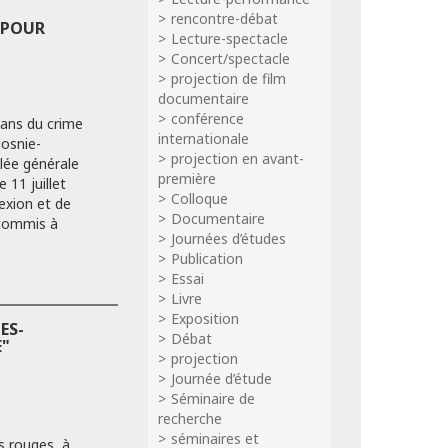
rencontre-débat
S POUR
Lecture-spectacle
Concert/spectacle
projection de film
documentaire
conférence
 ans du crime
internationale
Bosnie-
projection en avant-
lée générale
première
 11 juillet
Colloque
lexion et de
Documentaire
commis à
Journées d’études
Publication
Essai
Livre
Exposition
ES-
Débat
"
projection
Journée d’étude
Séminaire de
recherche
séminaires et
s rouges, à