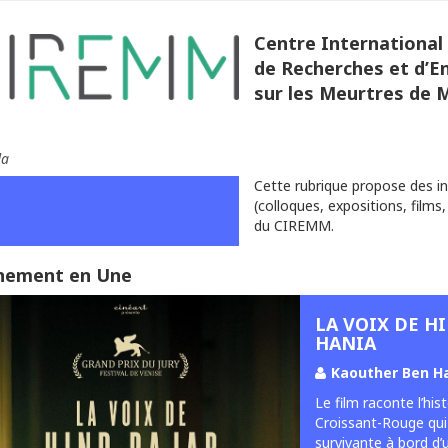
Centre International
de Recherches et d’
sur les Meurtres de 
da
Cette rubrique propose des i
(colloques, expositions, films,
du CIREMM.
nement en Une
LA VOIX DE H
HANIA
Kaouther Ben H
Le film raconte l’hi
Croissant-Rouge qui r
survivante à bord d’u