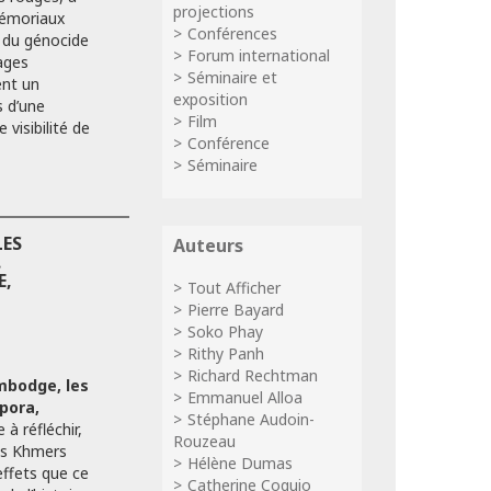
projections
mémoriaux
Conférences
 du génocide
Forum international
ages
Séminaire et
nt un
exposition
s d’une
Film
 visibilité de
Conférence
Séminaire
LES
Auteurs
.
E,
Tout Afficher
Pierre Bayard
Soko Phay
Rithy Panh
Richard Rechtman
mbodge, les
Emmanuel Alloa
pora,
Stéphane Audoin-
 à réfléchir,
Rouzeau
des Khmers
Hélène Dumas
ffets que ce
Catherine Coquio