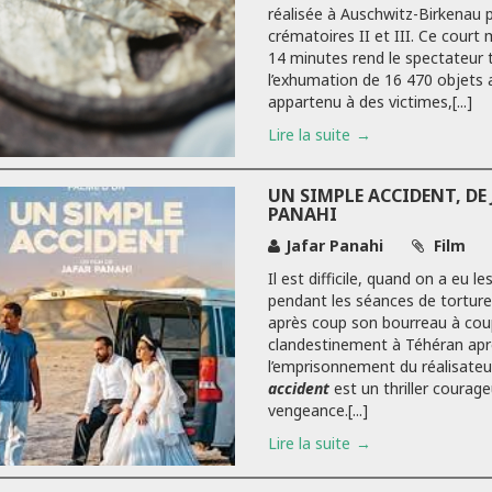
réalisée à Auschwitz-Birkenau 
crématoires II et III. Ce court
14 minutes rend le spectateur
l’exhumation de 16 470 objets 
appartenu à des victimes,[...]
Lire la suite
UN SIMPLE ACCIDENT, DE 
PANAHI
Jafar Panahi
Film
Il est difficile, quand on a eu l
pendant les séances de torture, 
après coup son bourreau à cou
clandestinement à Téhéran apr
l’emprisonnement du réalisateu
accident
est un thriller courage
vengeance.[...]
Lire la suite