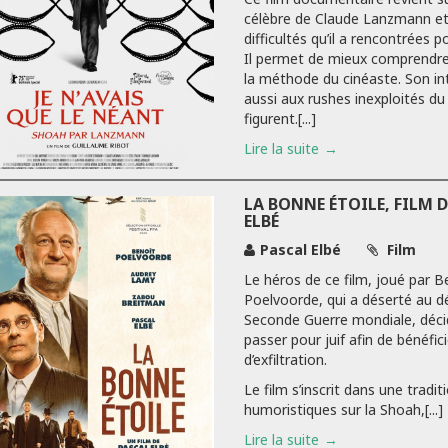
célèbre de Claude Lanzmann et
difficultés qu’il a rencontrées po
Il permet de mieux comprendre 
la méthode du cinéaste. Son int
aussi aux rushes inexploités du 
figurent.[...]
Lire la suite
LA BONNE ÉTOILE, FILM 
ELBÉ
Pascal Elbé
Film
Le héros de ce film, joué par B
Poelvoorde, qui a déserté au d
Seconde Guerre mondiale, décid
passer pour juif afin de bénéfici
d’exfiltration.
Le film s’inscrit dans une tradit
humoristiques sur la Shoah,[...]
Lire la suite