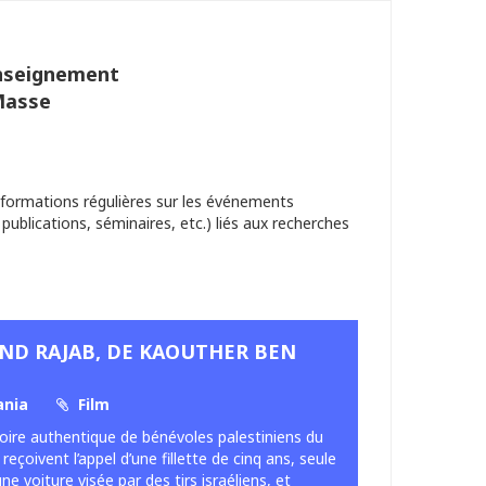
Enseignement
Masse
nformations régulières sur les événements
 publications, séminaires, etc.) liés aux recherches
IND RAJAB, DE KAOUTHER BEN
ania
Film
stoire authentique de bénévoles palestiniens du
eçoivent l’appel d’une fillette de cinq ans, seule
ne voiture visée par des tirs israéliens, et