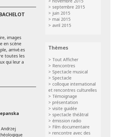
novembre 2015
septembre 2015
juin 2015
 BACHELOT
mai 2015
avril 2015
re, images
se en scène
Thèmes
le, arrivé.es
e toutes les
Tout Afficher
ux qui leur a
Rencontres
Spectacle musical
Spectacle
colloque international
et rencontres culturelles
Témoignage
présentation
visite guidée
zepanska
spectacle théâtral
émission radio
Film documentaire
s Andrzej
rencontre avec des
rchéologique