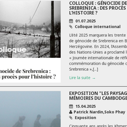
COLLOQUE : GÉNOCIDE DE
SREBRENICA : DES PROCÈ
L’HISTOIRE ?
01.07.2025
Colloque international
L’été 2025 marquera les trente
de génocide de Srebrenica en 
Herzégovine. En 2024, l’Assemb
des Nations-Unies a proclamé le
« Journée internationale de réf
commémoration du génocide 
Srebrenica »,[...]
Lire la suite
EXPOSITION "LES PAYSAG
MÉMOIRES DU CAMBODGE
15.04.2025
Patrick Nardin,Soko Phay
Exposition
Cinquante ans après les Khmer