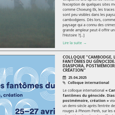
l’exception de quelques sites 
comme Choeung Ek, les traces
sont peu visibles dans les pays
cambodgiens. Dès lors, comme
paysage qui a connu des crime
grande ampleur peut-il offrir une
l’Histoire ?[...]
Lire la suite
COLLOQUE "CAMBODGE, 
FANTÔMES DU GÉNOCIDE
DIASPORA, POSTMÉMOIR
CRÉATION"
25.04.2025
Colloque international
Le colloque international
« Ca
fantômes du génocide. Dias
postmémoire, création »
vise
un demi-siècle après l’entrée 
rouges à Phnom Penh, sur les e