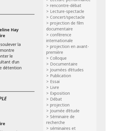
rencontre-débat
Lecture-spectacle
Concert/spectacle
projection de film
documentaire
eline Hay
conférence
ire
internationale
 soulever la
projection en avant-
i montre
première
nter le
Colloque
ultant d’un
Documentaire
de détention
Journées d’études
Publication
Essai
Livre
Exposition
PLE
Débat
projection
Journée d’étude
Séminaire de
recherche
ire
séminaires et