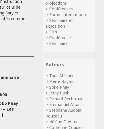
’instruction
projections
ur celui de
Conférences
ng Sary et
Forum international
ésentés comme
Séminaire et
exposition
Film
Conférence
Séminaire
Auteurs
Tout Afficher
éminaire
Pierre Bayard
Soko Phay
Rithy Panh
0h00
Richard Rechtman
oko Phay
Emmanuel Alloa
M)
« Les
Stéphane Audoin-
.]
Rouzeau
Hélène Dumas
Catherine Coquio