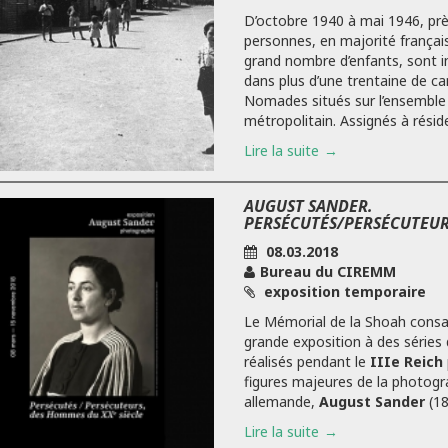
D’octobre 1940 à mai 1946, prè
personnes, en majorité françai
grand nombre d’enfants, sont i
dans plus d’une trentaine de c
Nomades situés sur l’ensemble 
métropolitain. Assignés à résiden
Lire la suite
AUGUST SANDER.
PERSÉCUTÉS/PERSÉCUTEU
08.03.2018
Bureau du CIREMM
exposition temporaire
Le Mémorial de la Shoah consa
grande exposition à des séries 
réalisés pendant le
IIIe Reich
figures majeures de la photogr
allemande,
August Sander
(18
Lire la suite