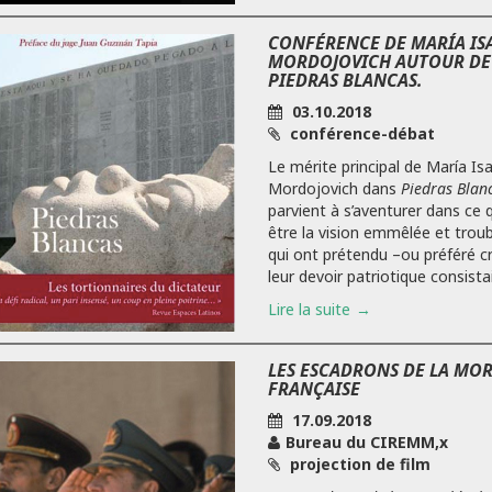
CONFÉRENCE DE MARÍA IS
MORDOJOVICH AUTOUR DE 
PIEDRAS BLANCAS.
03.10.2018
conférence-débat
Le mérite principal de María Is
Mordojovich dans
Piedras Blan
parvient à s’aventurer dans ce q
être la vision emmêlée et trou
qui ont prétendu –ou préféré c
leur devoir patriotique consistait
Lire la suite
LES ESCADRONS DE LA MORT
FRANÇAISE
17.09.2018
Bureau du CIREMM,x
projection de film