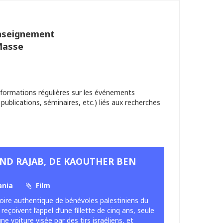
Enseignement
Masse
nformations régulières sur les événements
 publications, séminaires, etc.) liés aux recherches
IND RAJAB, DE KAOUTHER BEN
ania
Film
stoire authentique de bénévoles palestiniens du
eçoivent l’appel d’une fillette de cinq ans, seule
ne voiture visée par des tirs israéliens, et