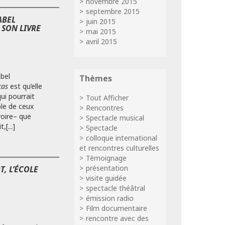
novembre 2015
septembre 2015
ABEL
juin 2015
SON LIVRE
mai 2015
avril 2015
abel
Thèmes
cas
est qu’elle
ui pourrait
Tout Afficher
ble de ceux
Rencontres
roire– que
Spectacle musical
,[...]
Spectacle
colloque international
et rencontres culturelles
Témoignage
présentation
, L’ÉCOLE
visite guidée
spectacle théâtral
émission radio
Film documentaire
rencontre avec des