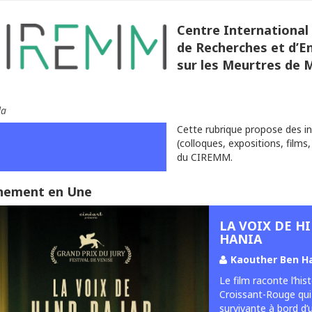
Centre International
de Recherches et d’
sur les Meurtres de 
da
Cette rubrique propose des i
(colloques, expositions, films,
du CIREMM.
nement en Une
LA VOIX DE H
HANIA
Kaouther Ben H
Le film raconte l’hi
Croissant-Rouge qui r
survivante à bord d’u