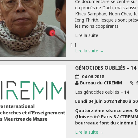
Ce documentaire se centre sur l
du procès de Duch, mais aussi s
Khieu Samphan, Nuon Chea, Ie
Ieng Thirith, lesquels sont pr
les moins coopérants.
Lire la suite
[...]
Lire la suite
GÉNOCIDES OUBLIÉS – 14
04.06.2018
Bureau du CIREMM
S
Les génocides oubliés – 14
Lundi 04 juin 2018 18h00 à 2
Quatorzième séance avec S
(Université Paris 8 / CIREM
bourreaux font du cinéma.[..
Lire la suite