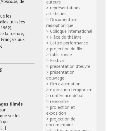
 française,
de
auteurs
représentations
artistiques
ue les
Documentaire
lles utilisées
radiophonique
-1962),
Colloque international
e la torture,
Pièce de théâtre
 Français aux
Lettre-performance
.]
projection de film
table ronde
Festival
présentation d’œuvre
S
présentation
d’ouvrage
film d'animation
exposition temporaire
conférence-débat
rencontre
ges filmés
projection et
 sur
exposition
que sur les
projection de
à qui
documentaire
...]
Lecture-performance