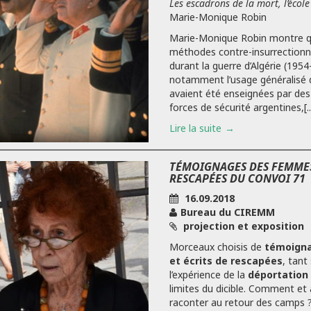
Les escadrons de la mort, l’école
Marie-Monique Robin
Marie-Monique Robin montre q
méthodes contre-insurrectionne
durant la guerre d’Algérie (1954
notamment l’usage généralisé d
avaient été enseignées par des
forces de sécurité argentines,[..
Lire la suite
TÉMOIGNAGES DES FEMME
RESCAPÉES DU CONVOI 71
16.09.2018
Bureau du CIREMM
projection et exposition
Morceaux choisis de
témoigna
et écrits de rescapées
, tant
l’expérience de la
déportation
limites du dicible. Comment et 
raconter au retour des camps ?[