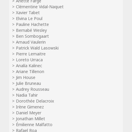
Arlette Farge
Clémentine Vidal-Naquet
Xavier Tabet
Elvina Le Poul
Pauline Hachette
Bernabé Wesley
Ben Sombogaart
Arnaud Vaulerin
Patrick Wald Lasowski
Pierre Lemaitre
Loreto Urraca
Analía Kalinec
Ariane Tillenon
Jim House
Julie Bruneau
Audrey Rousseau
Nadia Tahir
Dorothée Delacroix
Irène Gimenez
Daniel Meyer
Jonathan Millet
Émilienne Malfatto
Rafael Roa