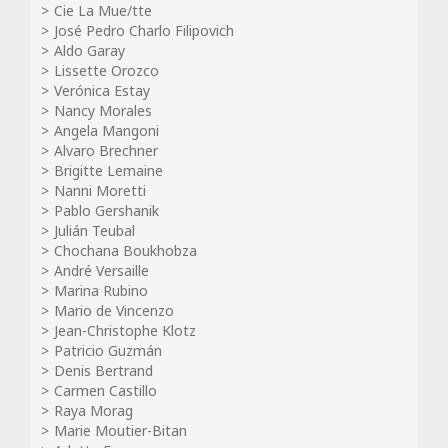
Cie La Mue/tte
José Pedro Charlo Filipovich
Aldo Garay
Lissette Orozco
Verónica Estay
Nancy Morales
Angela Mangoni
Alvaro Brechner
Brigitte Lemaine
Nanni Moretti
Pablo Gershanik
Julián Teubal
Chochana Boukhobza
André Versaille
Marina Rubino
Mario de Vincenzo
Jean-Christophe Klotz
Patricio Guzmán
Denis Bertrand
Carmen Castillo
Raya Morag
Marie Moutier-Bitan