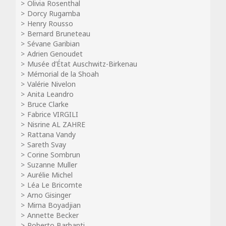
Olivia Rosenthal
Dorcy Rugamba
Henry Rousso
Bernard Bruneteau
Sévane Garibian
Adrien Genoudet
Musée d’État Auschwitz-Birkenau
Mémorial de la Shoah
Valérie Nivelon
Anita Leandro
Bruce Clarke
Fabrice VIRGILI
Nisrine AL ZAHRE
Rattana Vandy
Sareth Svay
Corine Sombrun
Suzanne Muller
Aurélie Michel
Léa Le Bricomte
Arno Gisinger
Mirna Boyadjian
Annette Becker
Roberto Barbanti