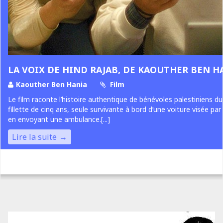
LA VOIX DE HIND RAJAB, DE KAOUTHER BEN H
Kaouther Ben Hania
Film
Le film raconte l’histoire authentique de bénévoles palestiniens du
fillette de cinq ans, seule survivante à bord d’une voiture visée par 
en envoyant une ambulance.[...]
Lire la suite