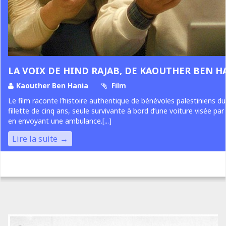
LA VOIX DE HIND RAJAB, DE KAOUTHER BEN H
Kaouther Ben Hania
Film
Le film raconte l’histoire authentique de bénévoles palestiniens du
fillette de cinq ans, seule survivante à bord d’une voiture visée par 
en envoyant une ambulance.[...]
Lire la suite