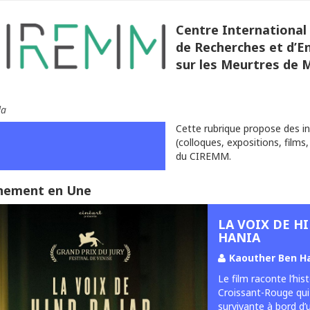
Centre International
de Recherches et d’
sur les Meurtres de 
da
Cette rubrique propose des i
(colloques, expositions, films,
du CIREMM.
nement en Une
LA VOIX DE H
HANIA
Kaouther Ben H
Le film raconte l’hi
Croissant-Rouge qui r
survivante à bord d’u