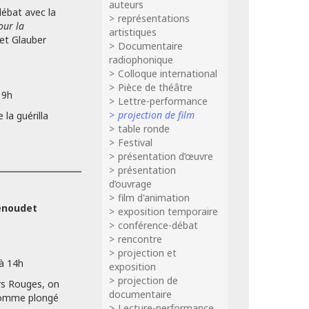
auteurs
débat avec la
représentations
our la
artistiques
et Glauber
Documentaire
radiophonique
Colloque international
Pièce de théâtre
19h
Lettre-performance
projection de film
la guérilla
table ronde
Festival
présentation d’œuvre
présentation
d’ouvrage
film d'animation
enoudet
exposition temporaire
conférence-débat
rencontre
projection et
 à 14h
exposition
projection de
rs Rouges, on
documentaire
 comme plongé
Lecture-performance