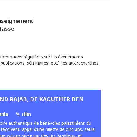
Enseignement
Masse
nformations régulières sur les événements
 publications, séminaires, etc.) liés aux recherches
IND RAJAB, DE KAOUTHER BEN
ania
Film
stoire authentique de bénévoles palestiniens du
eçoivent l’appel d’une fillette de cinq ans, seule
ne voiture visée par des tirs israéliens, et