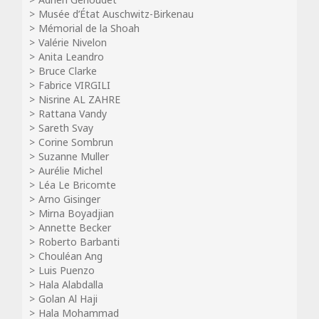
Musée d’État Auschwitz-Birkenau
Mémorial de la Shoah
Valérie Nivelon
Anita Leandro
Bruce Clarke
Fabrice VIRGILI
Nisrine AL ZAHRE
Rattana Vandy
Sareth Svay
Corine Sombrun
Suzanne Muller
Aurélie Michel
Léa Le Bricomte
Arno Gisinger
Mirna Boyadjian
Annette Becker
Roberto Barbanti
Chouléan Ang
Luis Puenzo
Hala Alabdalla
Golan Al Haji
Hala Mohammad