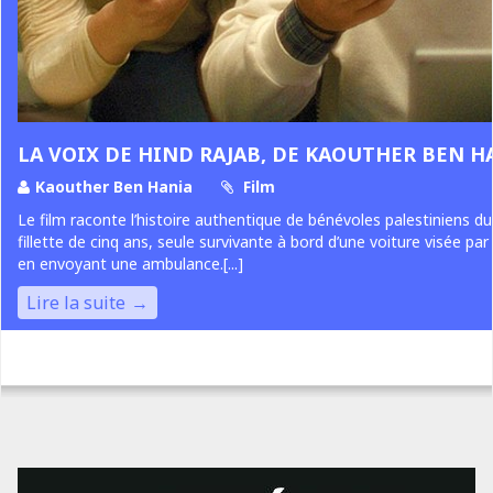
LA VOIX DE HIND RAJAB, DE KAOUTHER BEN H
Kaouther Ben Hania
Film
Le film raconte l’histoire authentique de bénévoles palestiniens du
fillette de cinq ans, seule survivante à bord d’une voiture visée par 
en envoyant une ambulance.[...]
Lire la suite