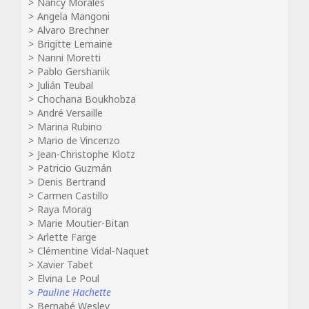
Nancy Morales
Angela Mangoni
Alvaro Brechner
Brigitte Lemaine
Nanni Moretti
Pablo Gershanik
Julián Teubal
Chochana Boukhobza
André Versaille
Marina Rubino
Mario de Vincenzo
Jean-Christophe Klotz
Patricio Guzmán
Denis Bertrand
Carmen Castillo
Raya Morag
Marie Moutier-Bitan
Arlette Farge
Clémentine Vidal-Naquet
Xavier Tabet
Elvina Le Poul
Pauline Hachette
Bernabé Wesley