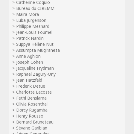
Catherine Coquio
Bureau du CIREMM
Maira Mora
Luba Jurgenson
Philippe Mesnard
Jean-Louis Fournel
Patrick Nardin
Suppya Hélène Nut
Assumpta Mugiraneza
Anne Aghion
Joseph Cohen
Jacqueline Frydman
Raphael Zagury-Orly
Jean Hatzfeld
Frederik Detue
Charlotte Lacoste
Fethi Benslama
Olivia Rosenthal
Dorcy Rugamba
Henry Rousso
Bernard Bruneteau
Sévane Garibian
Adrien Genoudet