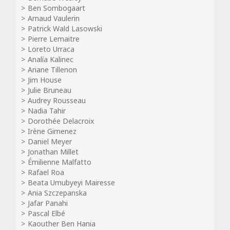
Ben Sombogaart
Arnaud Vaulerin
Patrick Wald Lasowski
Pierre Lemaitre
Loreto Urraca
Analía Kalinec
Ariane Tillenon
Jim House
Julie Bruneau
Audrey Rousseau
Nadia Tahir
Dorothée Delacroix
Irène Gimenez
Daniel Meyer
Jonathan Millet
Émilienne Malfatto
Rafael Roa
Beata Umubyeyi Mairesse
Ania Szczepanska
Jafar Panahi
Pascal Elbé
Kaouther Ben Hania