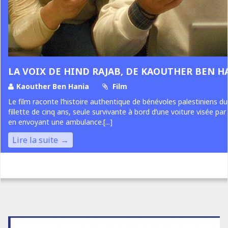
LA VOIX DE HIND RAJAB, DE KAOUTHER BEN H
Kaouther Ben Hania
Film
Le film raconte l’histoire authentique de bénévoles palestiniens du
fillette de cinq ans, seule survivante à bord d’une voiture visée par 
en envoyant une ambulance.[...]
Lire la suite