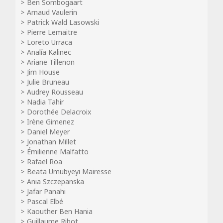
Ben Sombogaart
Arnaud Vaulerin
Patrick Wald Lasowski
Pierre Lemaitre
Loreto Urraca
Analía Kalinec
Ariane Tillenon
Jim House
Julie Bruneau
Audrey Rousseau
Nadia Tahir
Dorothée Delacroix
Irène Gimenez
Daniel Meyer
Jonathan Millet
Émilienne Malfatto
Rafael Roa
Beata Umubyeyi Mairesse
Ania Szczepanska
Jafar Panahi
Pascal Elbé
Kaouther Ben Hania
Guillaume Ribot