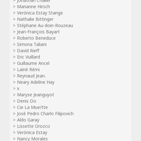
Jonathan Chalier
Marianne Hirsch
Verónica Estay Stange
Nathalie Bittinger
Stéphane Au-doin-Rouzeau
Jean-François Bayart
Roberto Beneduce
Simona Taliani
David Rieff
Eric Vuillard
Guillaume Ancel
Lainé Rémi
Reynaud Jean.
Neary Adeline Hay
x
Maryse Jeanguyot
Denis Do
Cie La Mue/tte
José Pedro Charlo Filipovich
Aldo Garay
Lissette Orozco
Verónica Estay
Nancy Morales