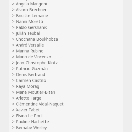
Angela Mangoni
Alvaro Brechner
Brigitte Lemaine
Nanni Moretti
Pablo Gershanik
Julián Teubal
Chochana Boukhobza
André Versaille
Marina Rubino
Mario de Vincenzo
Jean-Christophe Klotz
Patricio Guzmán
Denis Bertrand
Carmen Castillo
Raya Morag
Marie Moutier-Bitan
Arlette Farge
Clémentine Vidal-Naquet
Xavier Tabet
Elvina Le Poul
Pauline Hachette
Bernabé Wesley