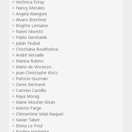
Verónica Estay
Nancy Morales
Angela Mangoni
Alvaro Brechner
Brigitte Lemaine
Nanni Moretti
Pablo Gershanik
Julián Teubal
Chochana Boukhobza
André Versaille
Marina Rubino
Mario de Vincenzo
Jean-Christophe Klotz
Patricio Guzmán
Denis Bertrand
Carmen Castillo
Raya Morag
Marie Moutier-Bitan
Arlette Farge
Clémentine Vidal-Naquet
Xavier Tabet
Elvina Le Poul
Pauline Hachette