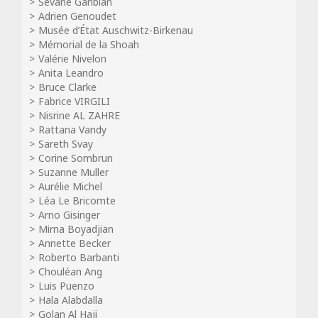
Sévane Garibian
Adrien Genoudet
Musée d’État Auschwitz-Birkenau
Mémorial de la Shoah
Valérie Nivelon
Anita Leandro
Bruce Clarke
Fabrice VIRGILI
Nisrine AL ZAHRE
Rattana Vandy
Sareth Svay
Corine Sombrun
Suzanne Muller
Aurélie Michel
Léa Le Bricomte
Arno Gisinger
Mirna Boyadjian
Annette Becker
Roberto Barbanti
Chouléan Ang
Luis Puenzo
Hala Alabdalla
Golan Al Haji