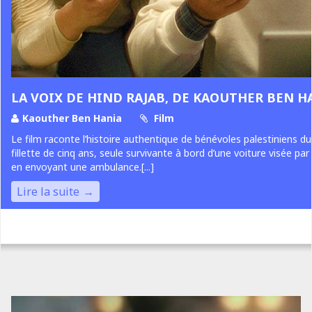
LA VOIX DE HIND RAJAB, DE KAOUTHER BEN H
Kaouther Ben Hania
Film
Le film raconte l’histoire authentique de bénévoles palestiniens du
fillette de cinq ans, seule survivante à bord d’une voiture visée par 
en envoyant une ambulance.[...]
Lire la suite