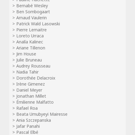
Bernabé Wesley
Ben Sombogaart
Arnaud Vaulerin
Patrick Wald Lasowski
Pierre Lemaitre
Loreto Urraca
Analía Kalinec
Ariane Tillenon
Jim House
Julie Bruneau
Audrey Rousseau
Nadia Tahir
Dorothée Delacroix
Irène Gimenez
Daniel Meyer
Jonathan Millet
Émilienne Malfatto
Rafael Roa
Beata Umubyeyi Mairesse
Ania Szczepanska
Jafar Panahi
Pascal Elbé