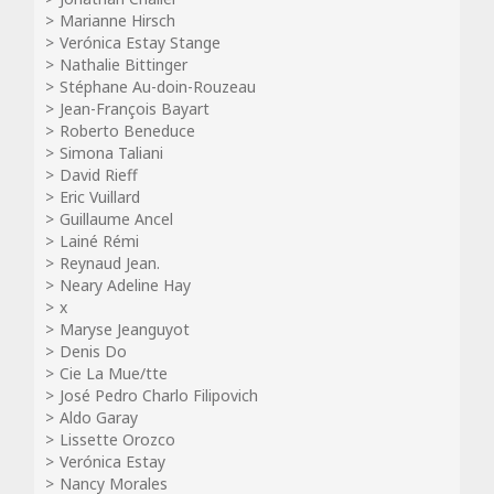
Marianne Hirsch
Verónica Estay Stange
Nathalie Bittinger
Stéphane Au-doin-Rouzeau
Jean-François Bayart
Roberto Beneduce
Simona Taliani
David Rieff
Eric Vuillard
Guillaume Ancel
Lainé Rémi
Reynaud Jean.
Neary Adeline Hay
x
Maryse Jeanguyot
Denis Do
Cie La Mue/tte
José Pedro Charlo Filipovich
Aldo Garay
Lissette Orozco
Verónica Estay
Nancy Morales