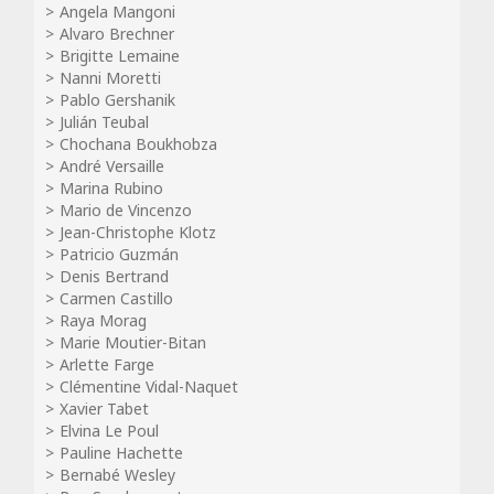
Angela Mangoni
Alvaro Brechner
Brigitte Lemaine
Nanni Moretti
Pablo Gershanik
Julián Teubal
Chochana Boukhobza
André Versaille
Marina Rubino
Mario de Vincenzo
Jean-Christophe Klotz
Patricio Guzmán
Denis Bertrand
Carmen Castillo
Raya Morag
Marie Moutier-Bitan
Arlette Farge
Clémentine Vidal-Naquet
Xavier Tabet
Elvina Le Poul
Pauline Hachette
Bernabé Wesley