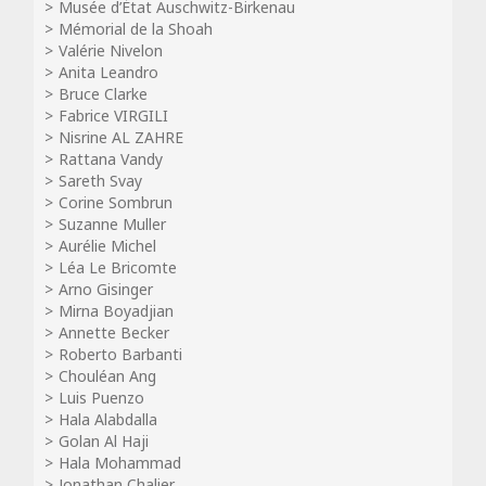
Musée d’État Auschwitz-Birkenau
Mémorial de la Shoah
Valérie Nivelon
Anita Leandro
Bruce Clarke
Fabrice VIRGILI
Nisrine AL ZAHRE
Rattana Vandy
Sareth Svay
Corine Sombrun
Suzanne Muller
Aurélie Michel
Léa Le Bricomte
Arno Gisinger
Mirna Boyadjian
Annette Becker
Roberto Barbanti
Chouléan Ang
Luis Puenzo
Hala Alabdalla
Golan Al Haji
Hala Mohammad
Jonathan Chalier