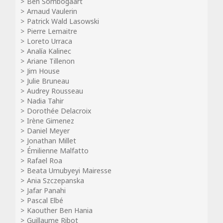
Ben Sombogaart
Arnaud Vaulerin
Patrick Wald Lasowski
Pierre Lemaitre
Loreto Urraca
Analía Kalinec
Ariane Tillenon
Jim House
Julie Bruneau
Audrey Rousseau
Nadia Tahir
Dorothée Delacroix
Irène Gimenez
Daniel Meyer
Jonathan Millet
Émilienne Malfatto
Rafael Roa
Beata Umubyeyi Mairesse
Ania Szczepanska
Jafar Panahi
Pascal Elbé
Kaouther Ben Hania
Guillaume Ribot