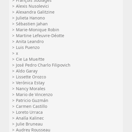
François Soulages
Alexis Nusolevici
Alexandra Galitzine
Julieta Hanono
Sébastien Jahan
Marie-Monique Robin
Martine Lefeuvre-Déotte
Anita Leandro
Luis Puenzo
x
Cie La Mue/tte
José Pedro Charlo Filipovich
Aldo Garay
Lissette Orozco
Verónica Estay
Nancy Morales
Mario de Vincenzo
Patricio Guzmán
Carmen Castillo
Loreto Urraca
Analía Kalinec
Julie Bruneau
Audrey Rousseau