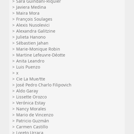
Sara Guindani-Riquier
Javiera Medina
Maira Mora
François Soulages
Alexis Nusolevici
Alexandra Galitzine
Julieta Hanono
Sébastien Jahan
Marie-Monique Robin
Martine Lefeuvre-Déotte
Anita Leandro
Luis Puenzo
x
Cie La Mue/tte
José Pedro Charlo Filipovich
Aldo Garay
Lissette Orozco
Verónica Estay
Nancy Morales
Mario de Vincenzo
Patricio Guzmán
Carmen Castillo
Loreto Urraca