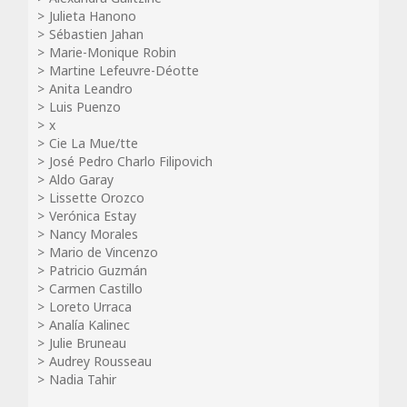
Julieta Hanono
Sébastien Jahan
Marie-Monique Robin
Martine Lefeuvre-Déotte
Anita Leandro
Luis Puenzo
x
Cie La Mue/tte
José Pedro Charlo Filipovich
Aldo Garay
Lissette Orozco
Verónica Estay
Nancy Morales
Mario de Vincenzo
Patricio Guzmán
Carmen Castillo
Loreto Urraca
Analía Kalinec
Julie Bruneau
Audrey Rousseau
Nadia Tahir