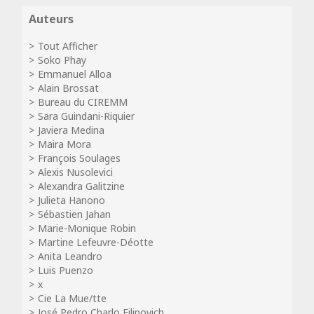
Auteurs
Tout Afficher
Soko Phay
Emmanuel Alloa
Alain Brossat
Bureau du CIREMM
Sara Guindani-Riquier
Javiera Medina
Maira Mora
François Soulages
Alexis Nusolevici
Alexandra Galitzine
Julieta Hanono
Sébastien Jahan
Marie-Monique Robin
Martine Lefeuvre-Déotte
Anita Leandro
Luis Puenzo
x
Cie La Mue/tte
José Pedro Charlo Filipovich