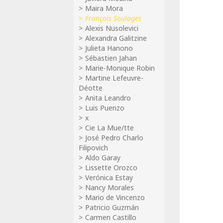
Maira Mora
François Soulages
Alexis Nusolevici
Alexandra Galitzine
Julieta Hanono
Sébastien Jahan
Marie-Monique Robin
Martine Lefeuvre-
Déotte
Anita Leandro
Luis Puenzo
x
Cie La Mue/tte
José Pedro Charlo
Filipovich
Aldo Garay
Lissette Orozco
Verónica Estay
Nancy Morales
Mario de Vincenzo
Patricio Guzmán
Carmen Castillo