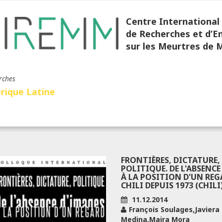
Centre International
de Recherches et d’
sur les Meurtres de 
rches
rique Latine
FRONTIÈRES, DICTATURE,
POLITIQUE. DE L'ABSENCE
À LA POSITION D'UN REGA
CHILI DEPUIS 1973 (CHILI
11.12.2014
François Soulages,Javiera
Medina,Maira Mora