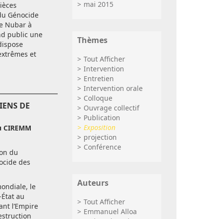
mai 2015
ièces
du Génocide
ue Nubar à
nd public une
Thèmes
dispose
extrêmes et
Tout Afficher
Intervention
Entretien
Intervention orale
Colloque
IENS DE
Ouvrage collectif
Publication
Exposition
u CIREMM
projection
Conférence
ion du
ocide des
Auteurs
ondiale, le
-État au
Tout Afficher
ant l’Empire
Emmanuel Alloa
estruction