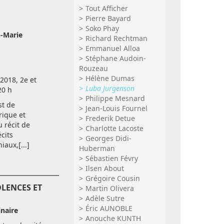
Tout Afficher
Pierre Bayard
Soko Phay
-Marie
Richard Rechtman
Emmanuel Alloa
Stéphane Audoin-
Rouzeau
Hélène Dumas
2018, 2e et
Luba Jurgenson
20 h
Philippe Mesnard
st de
Jean-Louis Fournel
rique et
Frederik Detue
u récit de
Charlotte Lacoste
cits
Georges Didi-
aux,[...]
Huberman
Sébastien Févry
Ilsen About
Grégoire Cousin
OLENCES ET
Martin Olivera
Adèle Sutre
Éric AUNOBLE
naire
Anouche KUNTH