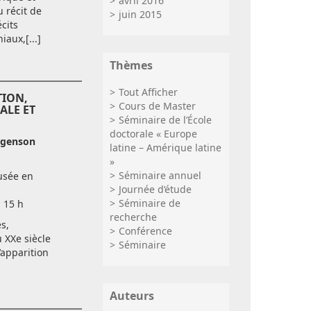
avril 2016
u récit de
juin 2015
cits
aux,[...]
Thèmes
Tout Afficher
ION,
Cours de Master
ALE ET
Séminaire de l’École
doctorale « Europe
rgenson
latine – Amérique latine
»
Séminaire annuel
usée en
Journée d’étude
Séminaire de
à 15 h
recherche
s,
Conférence
u XXe siècle
Séminaire
’apparition
Auteurs