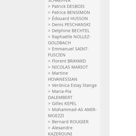
SCHAEFFER
Patrick DESBOIS
Patrice BENSIMON
Édouard HUSSON
Denis PESCHANSKI
Delphine BECHTEL
Raphaëlle NOLLEZ-
GOLDBACH
Emmanuel SAINT-
FUSCIEN
Florent BRAYARD
NICOLAS MARIOT
Martine
HOVANESSIAN
Verónica Estay Stange
Maria-Pia
DALEMBERT
Gilles KEPEL
Mohammad-Ali AMIR-
MOEZZI
Bernard ROUGIER
Alexandre
KAZEROUNI