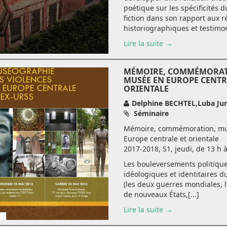
poétique sur les spécificités d
fiction dans son rapport aux ré
historiographiques et testimoni
Lire la suite
MÉMOIRE, COMMÉMORAT
MUSÉE EN EUROPE CENTR
ORIENTALE
Delphine BECHTEL,Luba Ju
Séminaire
Mémoire, commémoration, m
Europe centrale et orientale
2017-2018, S1, jeudi, de 13 h 
Les bouleversements politique
idéologiques et identitaires d
(les deux guerres mondiales, l
de nouveaux États,[...]
Lire la suite