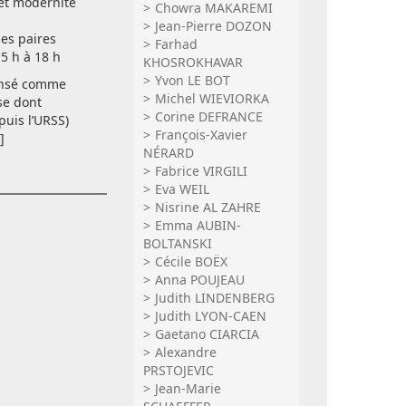
et modernité
Chowra MAKAREMI
Jean-Pierre DOZON
es paires
Farhad
15 h à 18 h
KHOSROKHAVAR
Yvon LE BOT
pensé comme
Michel WIEVIORKA
se dont
Corine DEFRANCE
puis l’URSS)
François-Xavier
]
NÉRARD
Fabrice VIRGILI
Eva WEIL
Nisrine AL ZAHRE
Emma AUBIN-
BOLTANSKI
Cécile BOËX
Anna POUJEAU
Judith LINDENBERG
Judith LYON-CAEN
Gaetano CIARCIA
Alexandre
PRSTOJEVIC
Jean-Marie