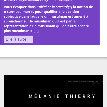
Vous évoquez dans
L’Idéal et la cruauté[1]
la notion de
« surmusulman », pour qualifier « la position
subjective dans laquelle un musulman est amené à
surenchérir sur le musulman qu’il est par la
représentation d’un musulman qui doit être encore
plus musulman ».[...]
Lire la suite