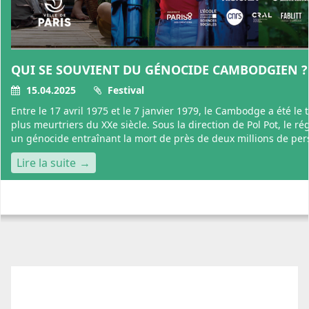
QUI SE SOUVIENT DU GÉNOCIDE CAMBODGIEN ?
15.04.2025
Festival
Entre le 17 avril 1975 et le 7 janvier 1979, le Cambodge a été le
plus meurtriers du XXe siècle. Sous la direction de Pol Pot, le 
un génocide entraînant la mort de près de deux millions de pers
Lire la suite