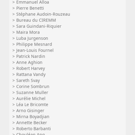
Emmanuel Alloa
Pierre Benetti
Stéphane Audoin-Rouzeau
Bureau du CIREMM
Sara Guindani-Riquier
Maira Mora
Luba Jurgenson
Philippe Mesnard
Jean-Louis Fournel
Patrick Nardin
Anne Aghion
Robert Harvey
Rattana Vandy
Sareth Svay
Corine Sombrun
Suzanne Muller
Aurélie Michel
Léa Le Bricomte
Arno Gisinger
Mirna Boyadjian
Annette Becker
Roberto Barbanti
Chouléan Ang