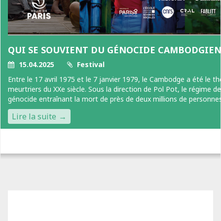
QUI SE SOUVIENT DU GÉNOCIDE CAMBODGIEN
15.04.2025
Festival
Entre le 17 avril 1975 et le 7 janvier 1979, le Cambodge a été le t
meurtriers du XXe siècle. Sous la direction de Pol Pot, le régime 
génocide entraînant la mort de près de deux millions de personnes.[
Lire la suite