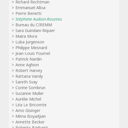
Richard Rechtman
Emmanuel Alloa
Pierre Benetti
Stéphane Audoin-Rouzeau
Bureau du CIREMM
Sara Guindani-Riquier
Maira Mora
Luba Jurgenson
Philippe Mesnard
Jean-Louis Fournel
Patrick Nardin
Anne Aghion
Robert Harvey
Rattana Vandy
Sareth Svay
Corine Sombrun
Suzanne Muller
Aurélie Michel
Léa Le Bricomte
Arno Gisinger
Mirna Boyadjian
Annette Becker
Roberto Barbanti