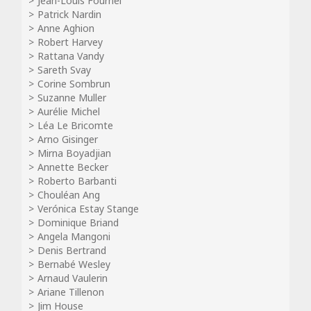
Jean-Louis Fournel
Patrick Nardin
Anne Aghion
Robert Harvey
Rattana Vandy
Sareth Svay
Corine Sombrun
Suzanne Muller
Aurélie Michel
Léa Le Bricomte
Arno Gisinger
Mirna Boyadjian
Annette Becker
Roberto Barbanti
Chouléan Ang
Verónica Estay Stange
Dominique Briand
Angela Mangoni
Denis Bertrand
Bernabé Wesley
Arnaud Vaulerin
Ariane Tillenon
Jim House