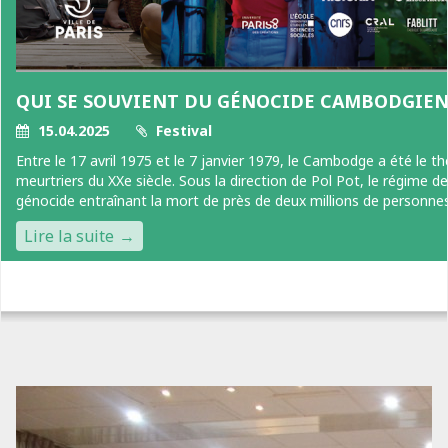
QUI SE SOUVIENT DU GÉNOCIDE CAMBODGIEN
15.04.2025
Festival
Entre le 17 avril 1975 et le 7 janvier 1979, le Cambodge a été le t
meurtriers du XXe siècle. Sous la direction de Pol Pot, le régime 
génocide entraînant la mort de près de deux millions de personnes.[
Lire la suite