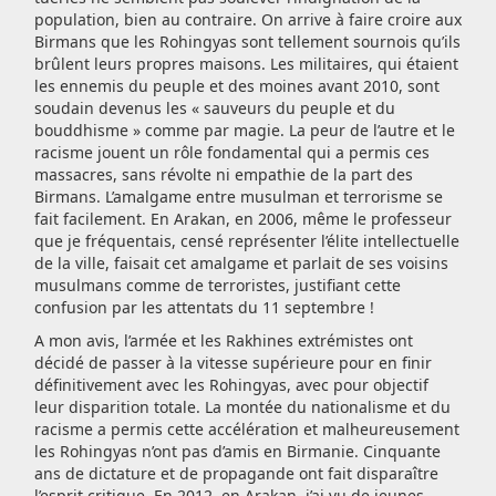
population, bien au contraire. On arrive à faire croire aux
Birmans que les Rohingyas sont tellement sournois qu’ils
brûlent leurs propres maisons. Les militaires, qui étaient
les ennemis du peuple et des moines avant 2010, sont
soudain devenus les « sauveurs du peuple et du
bouddhisme » comme par magie. La peur de l’autre et le
racisme jouent un rôle fondamental qui a permis ces
massacres, sans révolte ni empathie de la part des
Birmans. L’amalgame entre musulman et terrorisme se
fait facilement. En Arakan, en 2006, même le professeur
que je fréquentais, censé représenter l’élite intellectuelle
de la ville, faisait cet amalgame et parlait de ses voisins
musulmans comme de terroristes, justifiant cette
confusion par les attentats du 11 septembre !
A mon avis, l’armée et les Rakhines extrémistes ont
décidé de passer à la vitesse supérieure pour en finir
définitivement avec les Rohingyas, avec pour objectif
leur disparition totale. La montée du nationalisme et du
racisme a permis cette accélération et malheureusement
les Rohingyas n’ont pas d’amis en Birmanie. Cinquante
ans de dictature et de propagande ont fait disparaître
l’esprit critique. En 2012, en Arakan, j’ai vu de jeunes