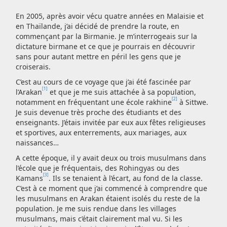
En 2005, après avoir vécu quatre années en Malaisie et
en Thaïlande, j’ai décidé de prendre la route, en
commençant par la Birmanie. Je m’interrogeais sur la
dictature birmane et ce que je pourrais en découvrir
sans pour autant mettre en péril les gens que je
croiserais.
C’est au cours de ce voyage que j’ai été fascinée par
[1]
l’Arakan
et que je me suis attachée à sa population,
[2]
notamment en fréquentant une école rakhine
à Sittwe.
Je suis devenue très proche des étudiants et des
enseignants. J’étais invitée par eux aux fêtes religieuses
et sportives, aux enterrements, aux mariages, aux
naissances…
A cette époque, il y avait deux ou trois musulmans dans
l’école que je fréquentais, des Rohingyas ou des
[3]
Kamans
. Ils se tenaient à l’écart, au fond de la classe.
C’est à ce moment que j’ai commencé à comprendre que
les musulmans en Arakan étaient isolés du reste de la
population. Je me suis rendue dans les villages
musulmans, mais c’était clairement mal vu. Si les