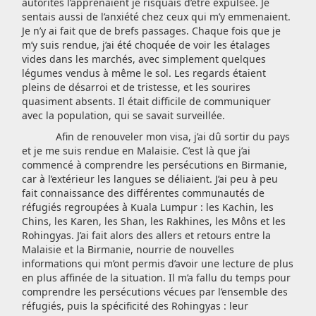
autorités l’apprenaient je risquais d’être expulsée. Je
sentais aussi de l’anxiété chez ceux qui m’y emmenaient.
Je n’y ai fait que de brefs passages. Chaque fois que je
m’y suis rendue, j’ai été choquée de voir les étalages
vides dans les marchés, avec simplement quelques
légumes vendus à même le sol. Les regards étaient
pleins de désarroi et de tristesse, et les sourires
quasiment absents. Il était difficile de communiquer
avec la population, qui se savait surveillée.
Afin de renouveler mon visa, j’ai dû sortir du pays
et je me suis rendue en Malaisie. C’est là que j’ai
commencé à comprendre les persécutions en Birmanie,
car à l’extérieur les langues se déliaient. J’ai peu à peu
fait connaissance des différentes communautés de
réfugiés regroupées à Kuala Lumpur : les Kachin, les
Chins, les Karen, les Shan, les Rakhines, les Môns et les
Rohingyas. J’ai fait alors des allers et retours entre la
Malaisie et la Birmanie, nourrie de nouvelles
informations qui m’ont permis d’avoir une lecture de plus
en plus affinée de la situation. Il m’a fallu du temps pour
comprendre les persécutions vécues par l’ensemble des
réfugiés, puis la spécificité des Rohingyas : leur