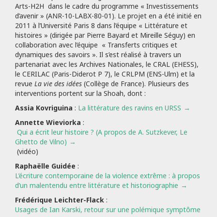
Arts-H2H dans le cadre du programme « Investissements
d’avenir » (ANR-10-LABX-80-01). Le projet en a été initié en
2011 à l’Université Paris 8 dans l’équipe « Littérature et
histoires » (dirigée par Pierre Bayard et Mireille Séguy) en
collaboration avec l’équipe « Transferts critiques et
dynamiques des savoirs ». Il s’est réalisé à travers un
partenariat avec les Archives Nationales, le CRAL (EHESS),
le CERILAC (Paris-Diderot P 7), le CRLPM (ENS-Ulm) et la
revue
La vie des idées
(Collège de France). Plusieurs des
interventions portent sur la Shoah, dont :
Assia Kovriguina
:
La littérature des ravins en URSS
Annette Wieviorka
:
Qui a écrit leur histoire ? (A propos de A. Sutzkever, Le
Ghetto de Vilno)
(vidéo)
Raphaëlle Guidée
:
L’écriture contemporaine de la violence extrême : à propos
d’un malentendu entre littérature et historiographie
Frédérique Leichter-Flack
:
Usages de Ian Karski, retour sur une polémique symptôme